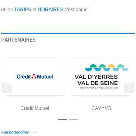
et les
TARIFS
et
HORAIRES
c'est par ici
PARTENAIRES
Précedent
Su
Crédit Mutuel
CAVYVS
+ de partenaires