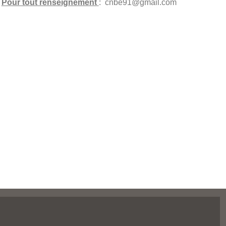
Pour tout renseignement
: cnbe91@gmail.com
t