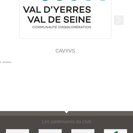
Suivan
CAVYVS
Les partenaires du club