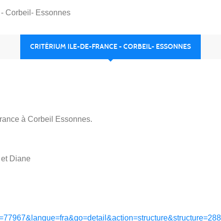
 - Corbeil- Essonnes
CRITÉRIUM ILE-DE-FRANCE - CORBEIL- ESSONNES
e-France à Corbeil Essonnes.
 et Diane
ion=77967&langue=fra&go=detail&action=structure&structure=288