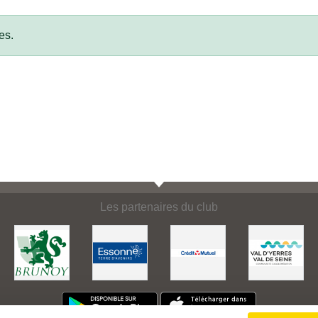
es.
Les partenaires du club