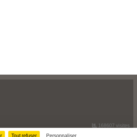
168607
visites
r
Tout refuser
Personnaliser