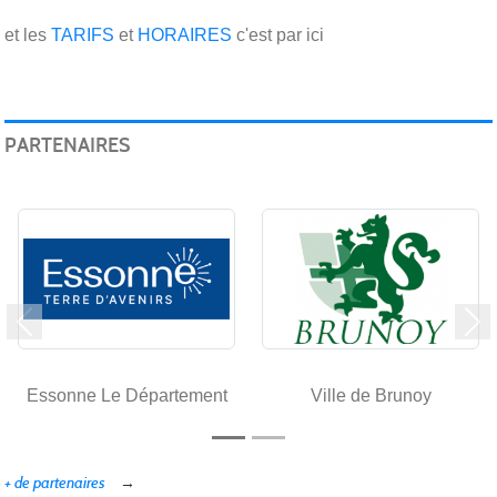
et les
TARIFS
et
HORAIRES
c'est par ici
PARTENAIRES
Précedent
Su
Essonne Le Département
Ville de Brunoy
+ de partenaires